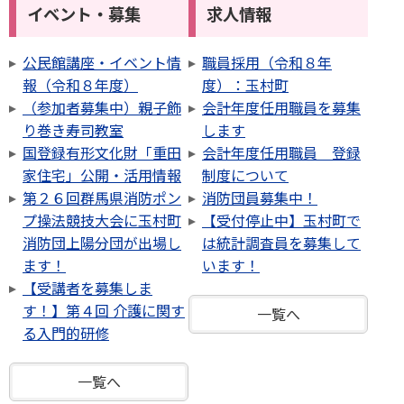
イベント・募集
求人情報
公民館講座・イベント情
職員採用（令和８年
報（令和８年度）
度）：玉村町
（参加者募集中）親子飾
会計年度任用職員を募集
り巻き寿司教室
します
国登録有形文化財「重田
会計年度任用職員 登録
家住宅」公開・活用情報
制度について
第２６回群馬県消防ポン
消防団員募集中！
プ操法競技大会に玉村町
【受付停止中】玉村町で
消防団上陽分団が出場し
は統計調査員を募集して
ます！
います！
【受講者を募集しま
す！】第４回 介護に関す
一覧へ
る入門的研修
一覧へ