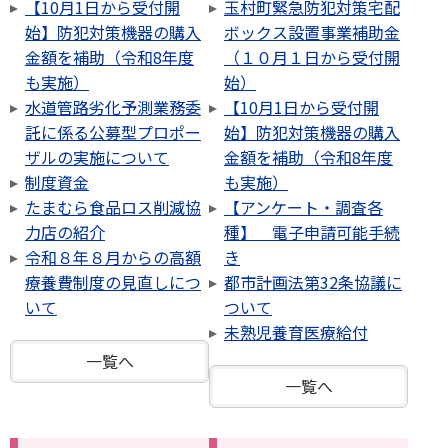
【10月1日から受付開
玉村町緊急防犯対策宅配
始】防犯対策機器の購入
ボックス設置事業補助金
金額を補助（令和8年度
（１０月１日から受付開
も実施）
始）
水道管路劣化予測業務委
【10月1日から受付開
託に係る公募型プロポー
始】防犯対策機器の購入
ザルの実施について
金額を補助（令和8年度
制度資金
も実施）
たまむら食品ロス削減協
【アンケート・調査各
力店の紹介
種】 電子申請可能手続
令和８年８月からの高額
き
療養費制度の見直しにつ
都市計画法第32条協議に
いて
ついて
未熟児養育医療給付
一覧へ
一覧へ