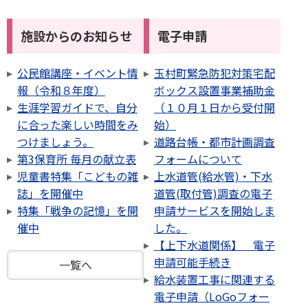
施設からのお知らせ
電子申請
公民館講座・イベント情
玉村町緊急防犯対策宅配
報（令和８年度）
ボックス設置事業補助金
生涯学習ガイドで、自分
（１０月１日から受付開
に合った楽しい時間をみ
始）
つけましょう。
道路台帳・都市計画調査
第3保育所 毎月の献立表
フォームについて
児童書特集「こどもの雑
上水道管(給水管)・下水
誌」を開催中
道管(取付管)調査の電子
特集「戦争の記憶」を開
申請サービスを開始しま
催中
した。
【上下水道関係】 電子
申請可能手続き
一覧へ
給水装置工事に関連する
電子申請（LoGoフォー