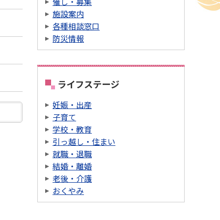
催し・募集
施設案内
各種相談窓口
防災情報
ライフステージ
妊娠・出産
子育て
学校・教育
引っ越し・住まい
就職・退職
結婚・離婚
老後・介護
おくやみ