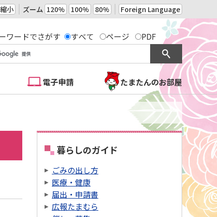
縮小
ズーム
120%
100%
80%
Foreign Language
ーワードでさがす
すべて
ページ
PDF
電子申請
たまたんのお部屋
暮らしのガイド
ごみの出し方
医療・健康
届出・申請書
広報たまむら