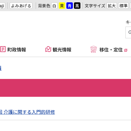
ji
よみあげる
背景色
白
黄
青
黒
文字サイズ
拡大
標準
キ
町政情報
観光情報
移住・定住
護
回 介護に関する入門的研修