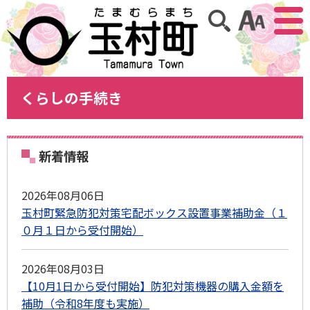
アクセ
サイト内検索
くらしの手続き
新着情報
2026年08月06日
玉村町緊急防犯対策宅配ボックス設置事業補助金（１
０月１日から受付開始）
2026年08月03日
【10月1日から受付開始】防犯対策機器の購入金額を
補助（令和8年度も実施）