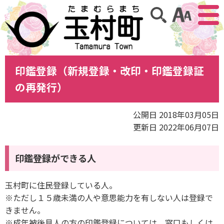
アクセ
サイト内検索
印鑑登録（新規登録・改印・印鑑登録証
の再発行）
公開日 2018年03月05日
更新日 2022年06月07日
印鑑登録ができる人
玉村町に住民登録している人。
※ただし１５歳未満の人や意思能力を有しない人は登録で
きません。
※成年被後見人の方の印鑑登録については、窓口もしくは