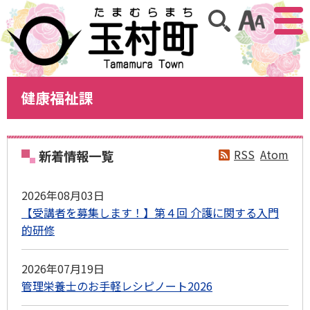
アクセ
サイト内検索
健康福祉課
RSS
Atom
新着情報一覧
2026年08月03日
【受講者を募集します！】第４回 介護に関する入門
的研修
2026年07月19日
管理栄養士のお手軽レシピノート2026