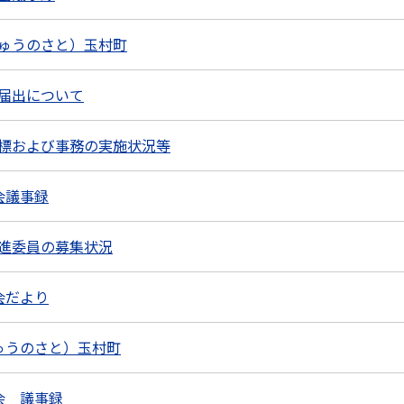
ゅうのさと）玉村町
届出について
標および事務の実施状況等
会議事録
進委員の募集状況
会だより
ゅうのさと）玉村町
会 議事録