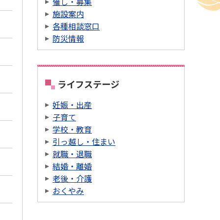
催し・募集
施設案内
各種相談窓口
防災情報
ライフステージ
妊娠・出産
子育て
学校・教育
引っ越し・住まい
就職・退職
結婚・離婚
老後・介護
おくやみ