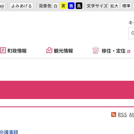
ji
よみあげる
背景色
白
黄
青
黒
文字サイズ
拡大
標準
キ
町政情報
観光情報
移住・定住
RSS
A
会議事録