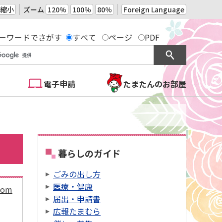
縮小
ズーム
120%
100%
80%
Foreign Language
ーワードでさがす
すべて
ページ
PDF
電子申請
たまたんのお部屋
暮らしのガイド
ごみの出し方
医療・健康
tom
届出・申請書
広報たまむら