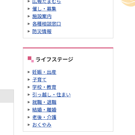
広報たまむら
催し・募集
施設案内
各種相談窓口
防災情報
ライフステージ
妊娠・出産
子育て
学校・教育
引っ越し・住まい
就職・退職
結婚・離婚
老後・介護
おくやみ