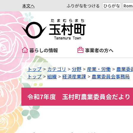
本文へ
ふりがなをつける
ひらがな
Roma
暮らしの情報
事業者の方へ
トップ
カテゴリ
分野
産業・労働
農業委
トップ
組織
経済産業課
農業委員会事務局
令和7年度 玉村町農業委員会だより