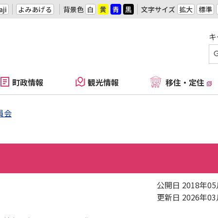
ji
よみあげる
背景色
白
黄
青
黒
文字サイズ
拡大
標準
キ
町政情報
観光情報
移住・定住
員会
公開日 2018年0
更新日 2026年0