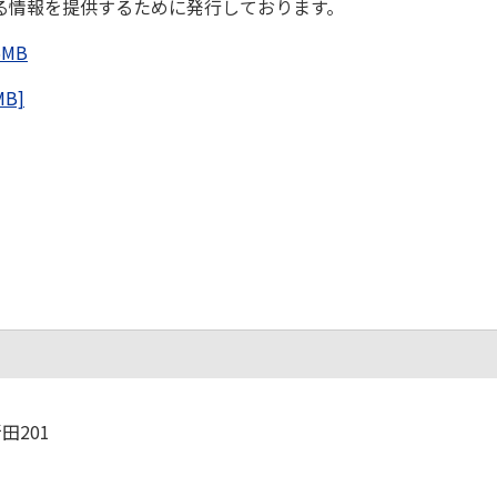
る情報を提供するために発行しております。
MB
B]
田201