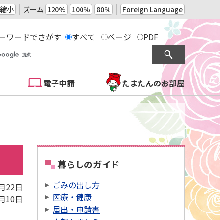
縮小
ズーム
120%
100%
80%
Foreign Language
ーワードでさがす
すべて
ページ
PDF
電子申請
たまたんのお部屋
暮らしのガイド
ごみの出し方
5月22日
医療・健康
3月10日
届出・申請書