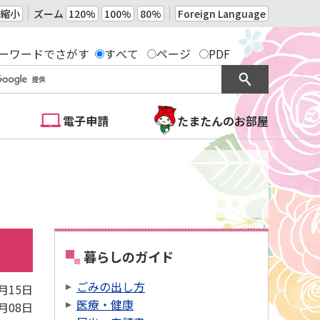
縮小
ズーム
120%
100%
80%
Foreign Language
ーワードでさがす
すべて
ページ
PDF
電子申請
たまたんのお部屋
暮らしのガイド
ごみの出し方
4月15日
医療・健康
3月08日