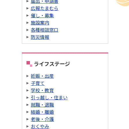
届出・申請書
広報たまむら
催し・募集
施設案内
各種相談窓口
防災情報
ライフステージ
妊娠・出産
子育て
学校・教育
引っ越し・住まい
就職・退職
結婚・離婚
老後・介護
おくやみ