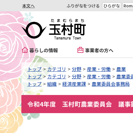
本文へ
ふりがなをつける
ひらがな
Roma
暮らしの情報
事業者の方へ
トップ
カテゴリ
分野
産業・労働
農業
トップ
カテゴリ
分野
産業・労働
農業委
トップ
組織
経済産業課
農業委員会事務局
令和4年度 玉村町農業委員会 議事