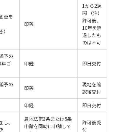
1から2週
間 （注）
変更を
許可後、
印鑑
10年を経
き）
過したも
のは不可
猶予の
3年ご
印鑑
即日交付
猶予の
現地を確
印鑑
認後交付
印鑑
即日交付
農地法第3条または5条
加し、
許可後受
申請を同時に申請して
き
付