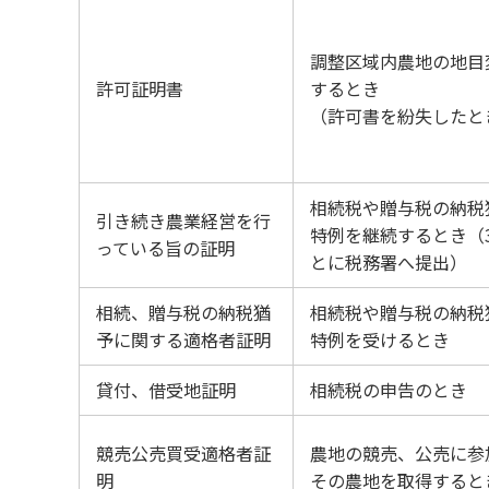
調整区域内農地の地目
許可証明書
するとき
（許可書を紛失したと
相続税や贈与税の納税
引き続き農業経営を行
特例を継続するとき（
っている旨の証明
とに税務署へ提出）
相続、贈与税の納税猶
相続税や贈与税の納税
予に関する適格者証明
特例を受けるとき
貸付、借受地証明
相続税の申告のとき
競売公売買受適格者証
農地の競売、公売に参
明
その農地を取得すると