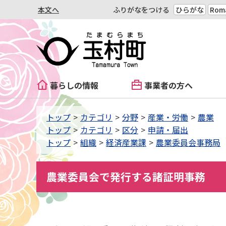
本文へ
ふりがなをつける
ひらがな
Roma
暮らしの情報
事業者の方へ
トップ
カテゴリ
分野
産業・労働
農業
トップ
カテゴリ
区分
申請・届出
トップ
組織
経済産業課
農業委員会事務局
農業委員会で発行する諸証明事務