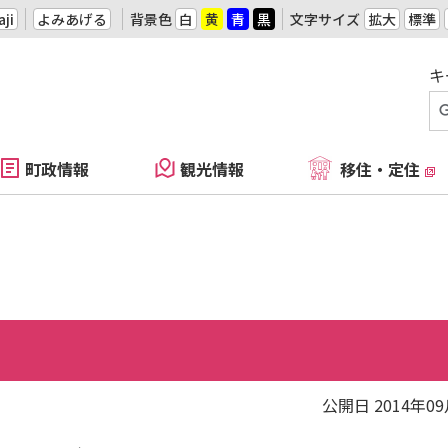
ji
よみあげる
背景色
白
黄
青
黒
文字サイズ
拡大
標準
キ
町政情報
観光情報
移住・定住
公開日 2014年0