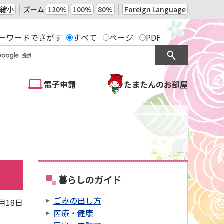
縮小
ズーム
120%
100%
80%
Foreign Language
ーワードでさがす
すべて
ページ
PDF
電子申請
たまたんのお部屋
暮らしのガイド
ごみの出し方
9月18日
医療・健康