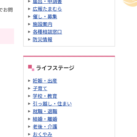
届出・申請書
広報たまむら
でお問
催し・募集
施設案内
各種相談窓口
防災情報
ライフステージ
妊娠・出産
子育て
学校・教育
引っ越し・住まい
就職・退職
結婚・離婚
老後・介護
おくやみ