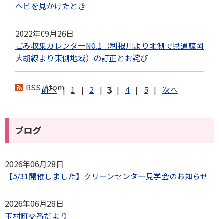
ヘビを見かけたとき
2022年09月26日
ごみ収集カレンダーN0.1（利根川より北側で県道藤岡
大胡線より東側地域）の訂正とお詫び
RSS
Atom
3
前へ
|
1
|
2
|
|
4
|
5
|
次へ
ブログ
2026年06月28日
【5/31開催しました】クリーンセンター見学会のお知らせ
2026年06月28日
玉村町交番だより