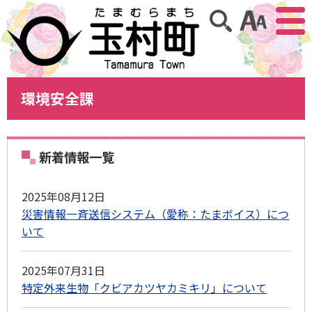
アクセ
サイト内検索
環境安全課
新着情報一覧
2025年08月12日
災害情報一斉送信システム（愛称：たまボイス）につ
いて
2025年07月31日
特定外来生物「クビアカツヤカミキリ」について