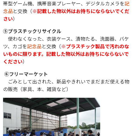
帯型ゲーム機、携帯音楽プレーヤー、デジタルカメラを
記
念品
と交換（
※記載した物以外はお持ちにならないでくだ
さい
）
⑤プラスチックリサイクル
使わなくなった、衣装ケース、漬物たる、洗面器、バケ
ツ、カゴを
記念品
と交換（
※プラスチック製品で汚れのな
いものに限ります。記載した物以外はお持ちにならないで
ください
）
⑥フリーマーケット
ごみとして出された、新品やきれいでまだまだ使える物
の販売（家具、本、雑貨など）