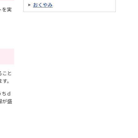
おくやみ
トを実
ること
ます。
うちｄ
報が盛