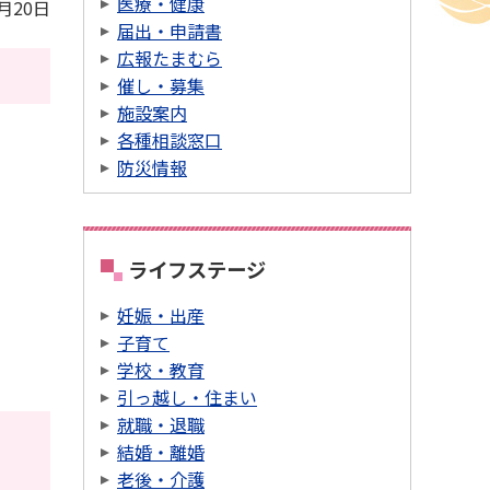
医療・健康
4月20日
届出・申請書
広報たまむら
催し・募集
施設案内
各種相談窓口
防災情報
ライフステージ
妊娠・出産
子育て
学校・教育
引っ越し・住まい
就職・退職
結婚・離婚
老後・介護