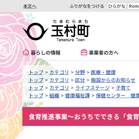
本文へ
ふりがなをつける
ひらがな
Roma
暮らしの情報
事業者の方へ
トップ
カテゴリ
分野
医療・健康
トップ
カテゴリ
区分
施設からのお知らせ
トップ
カテゴリ
ライフステージ
子育て
トップ
組織
健康福祉課
保健センター 健
食育推進事業〜おうちでできる「食