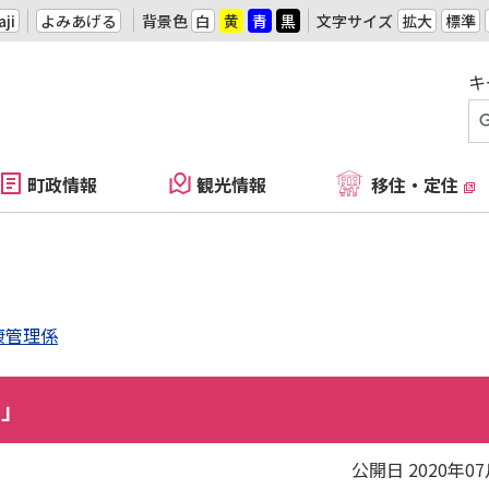
ji
よみあげる
背景色
白
黄
青
黒
文字サイズ
拡大
標準
キ
町政情報
観光情報
移住・定住
康管理係
育」
公開日 2020年0