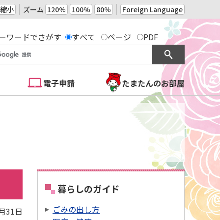
縮小
ズーム
120%
100%
80%
Foreign Language
ーワードでさがす
すべて
ページ
PDF
電子申請
たまたんのお部屋
暮らしのガイド
ごみの出し方
7月31日