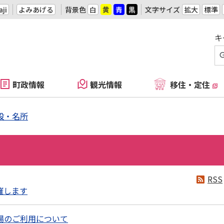
ji
よみあげる
背景色
白
黄
青
黒
文字サイズ
拡大
標準
キ
町政情報
観光情報
移住・定住
設・名所
RSS
催します
場のご利用について