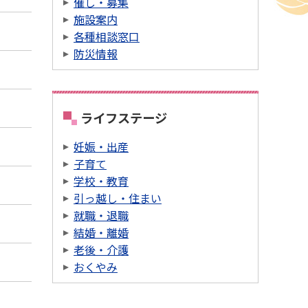
催し・募集
施設案内
各種相談窓口
防災情報
ライフステージ
妊娠・出産
子育て
学校・教育
引っ越し・住まい
就職・退職
結婚・離婚
老後・介護
おくやみ