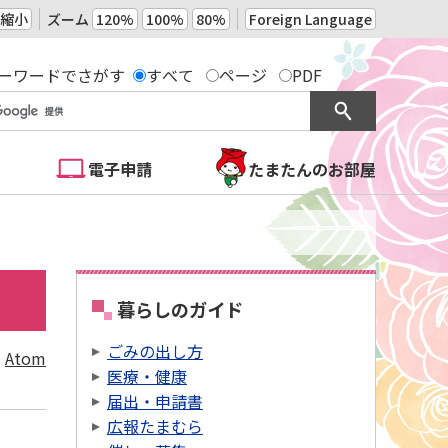
縮小
ズーム
120%
100%
80%
Foreign Language
ーワードでさがす
すべて
ページ
PDF
電子申請
たまたんのお部屋
暮らしのガイド
ごみの出し方
Atom
医療・健康
届出・申請書
広報たまむら