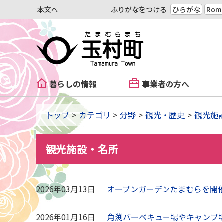
本文へ
ふりがなをつける
ひらがな
Roma
暮らしの情報
事業者の方へ
トップ
カテゴリ
分野
観光・歴史
観光施
観光施設・名所
2026年03月13日
オープンガーデンたまむらを開
2026年01月16日
角渕バーベキュー場やキャンプ