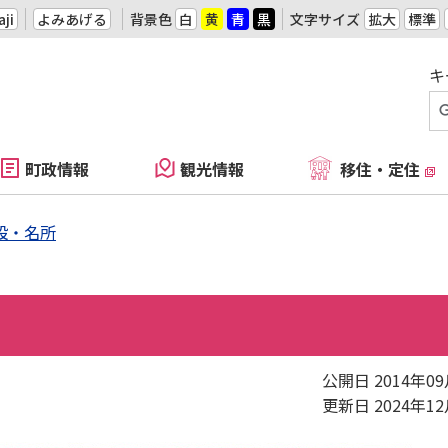
ji
よみあげる
背景色
白
黄
青
黒
文字サイズ
拡大
標準
キ
町政情報
観光情報
移住・定住
設・名所
公開日 2014年0
更新日 2024年1