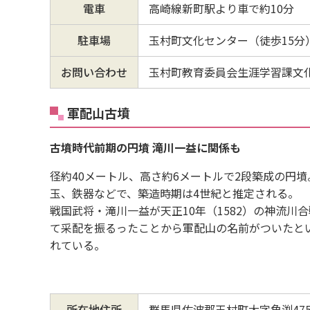
電車
高崎線新町駅より車で約10分
駐車場
玉村町文化センター（徒歩15分
お問い合わせ
玉村町教育委員会生涯学習課文化財係
軍配山古墳
古墳時代前期の円墳 滝川一益に関係も
径約40メートル、高さ約6メートルで2段築成の円
玉、鉄器などで、築造時期は4世紀と推定される。
戦国武将・滝川一益が天正10年（1582）の神流川
て采配を振るったことから軍配山の名前がついたと
れている。
所在地住所
群馬県佐波郡玉村町大字角渕4755