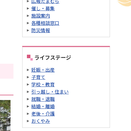
広報たまむら
催し・募集
施設案内
各種相談窓口
防災情報
ライフステージ
妊娠・出産
子育て
学校・教育
引っ越し・住まい
就職・退職
結婚・離婚
老後・介護
おくやみ