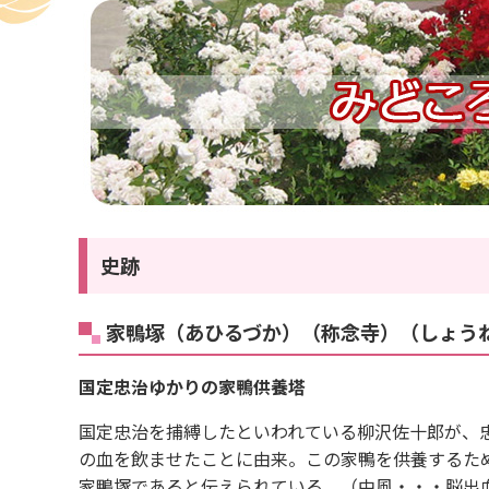
史跡
家鴨塚（あひるづか）（称念寺）（しょう
国定忠治ゆかりの家鴨供養塔
国定忠治を捕縛したといわれている柳沢佐十郎が、
の血を飲ませたことに由来。この家鴨を供養するた
家鴨塚であると伝えられている。（中風・・・脳出