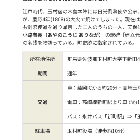
江戸時代、玉村宿の木島本陣には日光例幣使や公家
が、慶応4年(1868)の大火で焼けてしまった。現在
も例幣使道を通り帰京した二人のうちの一人、天保1
小路有長（あやのこうじ ありなが）
の歌碑［建立元
の名残を物語っている。町史跡に指定されている。
所在地住所
群馬県佐波郡玉村町大字下新田4
期間
通年
車：藤岡ICから約20分・高崎玉
交通
電車：高崎線新町駅より車で約1
バス：永井バス「新町駅」⇒「
駐車場
玉村町役場（徒歩約10分）