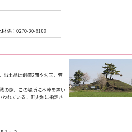
）
：0270-30-6180
墳。出土品は銅鏡2面や勾玉、管
合戦の際、この場所に本陣を置い
いわれている。町史跡に指定さ
-1・-2