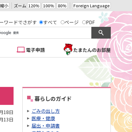
縮小
ズーム
120%
100%
80%
Foreign Language
ーワードでさがす
すべて
ページ
PDF
電子申請
たまたんのお部屋
暮らしのガイド
ごみの出し方
9月18日
医療・健康
2月13日
届出・申請書