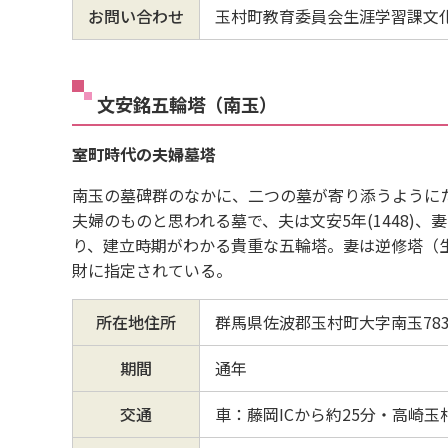
お問い合わせ
玉村町教育委員会生涯学習課文化財係
文安銘五輪塔（南玉）
室町時代の夫婦墓塔
南玉の墓碑群のなかに、二つの墓が寄り添うように
夫婦のものと思われる墓で、夫は文安5年(1448)、妻
り、建立時期がわかる貴重な五輪塔。妻は逆修塔（
財に指定されている。
所在地住所
群馬県佐波郡玉村町大字南玉78
期間
通年
交通
車：藤岡ICから約25分・高崎玉