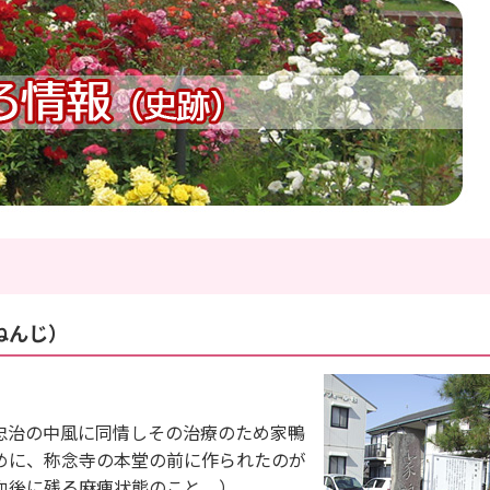
ねんじ）
忠治の中風に同情しその治療のため家鴨
めに、称念寺の本堂の前に作られたのが
血後に残る麻痺状態のこと。）