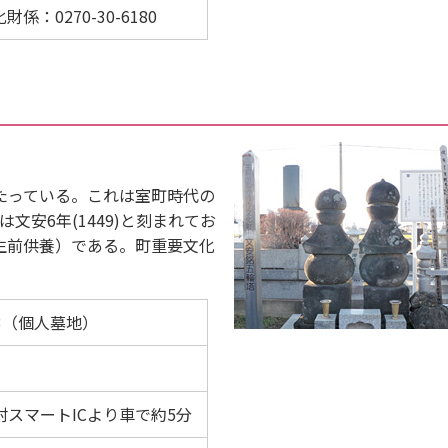
：0270-30-6180
たっている。これは室町時代の
は文安6年(1449)と刻まれてお
生前供養）である。町重要文化
3（個人墓地）
村スマートICより車で約5分