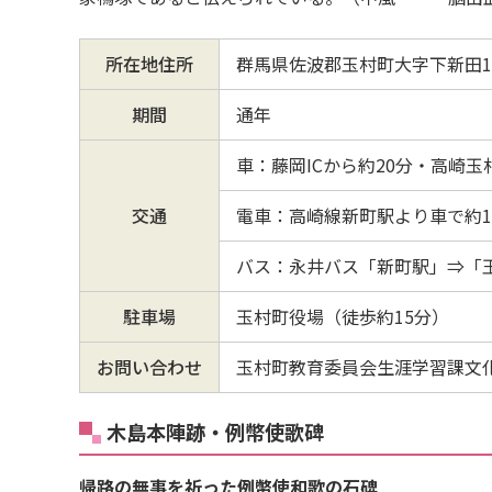
所在地住所
群馬県佐波郡玉村町大字下新田10
期間
通年
車：藤岡ICから約20分・高崎玉
交通
電車：高崎線新町駅より車で約1
バス：永井バス「新町駅」⇒「
駐車場
玉村町役場（徒歩約15分）
お問い合わせ
玉村町教育委員会生涯学習課文化財係
木島本陣跡・例幣使歌碑
帰路の無事を祈った例幣使和歌の石碑