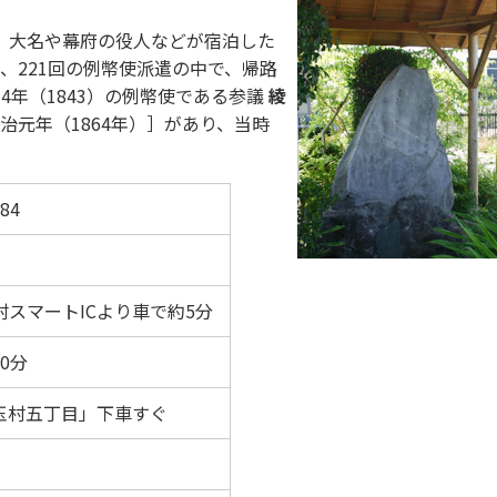
、大名や幕府の役人などが宿泊した
は、221回の例幣使派遣の中で、帰路
4年（1843）の例幣使である参議
綾
治元年（1864年）］があり、当時
84
村スマートICより車で約5分
0分
玉村五丁目」下車すぐ