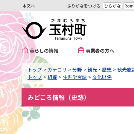
本文へ
ふりがなをつける
ひらがな
Roma
暮らしの情報
事業者の方へ
トップ
カテゴリ
分野
観光・歴史
観光施
トップ
組織
生涯学習課
文化財係
みどころ情報（史跡）