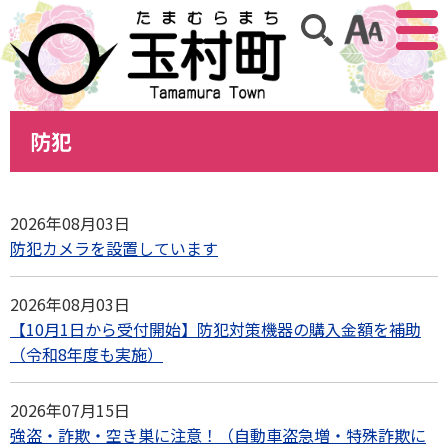
アクセ
サイト内検索
防犯
2026年08月03日
防犯カメラを設置しています
2026年08月03日
【10月1日から受付開始】防犯対策機器の購入金額を補助
（令和8年度も実施）
2026年07月15日
強盗・詐欺・空き巣に注意！（自動車盗急増・特殊詐欺に