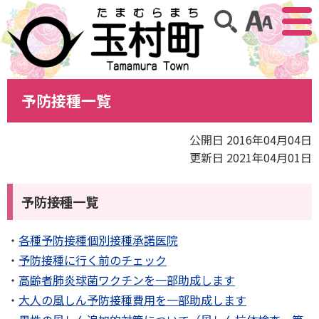
アクセ
サイト内検索
予防接種一覧
公開日 2016年04月04日
更新日 2021年04月01日
予防接種一覧
各種予防接種個別接種承諾医院
予防接種に行く前のチェック
高齢者肺炎球菌ワクチンを一部助成します
大人の風しん予防接種費用を一部助成します