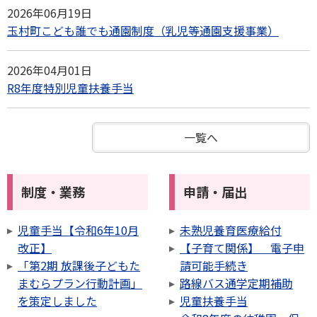
2026年06月19日
玉村町こども誰でも通園制度（乳児等通園支援事業）
2026年04月01日
R8年度特別児童扶養手当
一覧へ
制度・業務
申請・届出
児童手当【令和6年10月
未熟児養育医療給付
改正】
【子育て関係】 電子申
「第2期 放課後子どもた
請可能手続き
まむらプラン行動計画」
路線バス通学定期補助
を策定しました
児童扶養手当