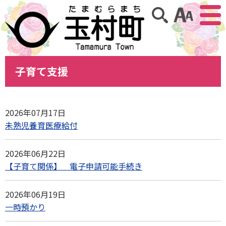
アクセ
サイト内検索
子育て支援
2026年07月17日
未熟児養育医療給付
2026年06月22日
【子育て関係】 電子申請可能手続き
2026年06月19日
一時預かり