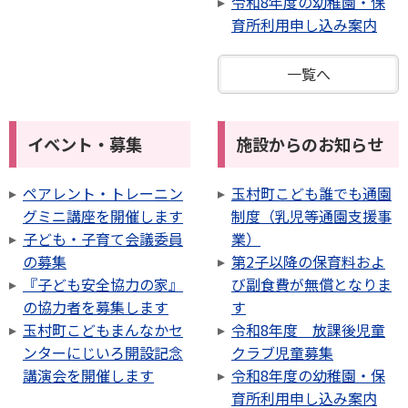
令和8年度の幼稚園・保
育所利用申し込み案内
一覧へ
イベント・募集
施設からのお知らせ
ペアレント・トレーニン
玉村町こども誰でも通園
グミニ講座を開催します
制度（乳児等通園支援事
子ども・子育て会議委員
業）
の募集
第2子以降の保育料およ
『子ども安全協力の家』
び副食費が無償となりま
の協力者を募集します
す
玉村町こどもまんなかセ
令和8年度 放課後児童
ンターにじいろ開設記念
クラブ児童募集
講演会を開催します
令和8年度の幼稚園・保
育所利用申し込み案内