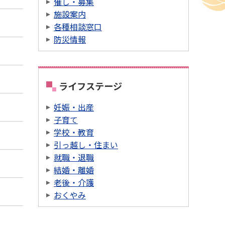
催し・募集
施設案内
各種相談窓口
防災情報
ライフステージ
妊娠・出産
子育て
学校・教育
引っ越し・住まい
就職・退職
結婚・離婚
老後・介護
おくやみ