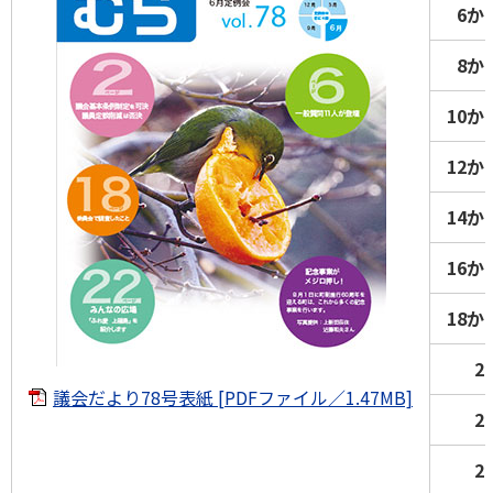
6か
8か
10か
12か
14か
16か
18か
2
議会だより78号表紙 [PDFファイル／1.47MB]
2
2