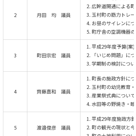
広幹道開通による町
玉村町の筋力トレー
2
月田 均 議員
お昼のサイレンにつ
町庁舎の空調機器の
平成29年度予算(案
「いじめ問題」に
3
町田宗宏 議員
学期制の検討につい
町長の施政方針に
玉村町の幼児教育・
4
齊藤嘉和 議員
産業祭式典について
水田等の野焼き・畦
平成29年度施政方
町の観光の現状と今
5
渡邉俊彦 議員
町の土地利用につい