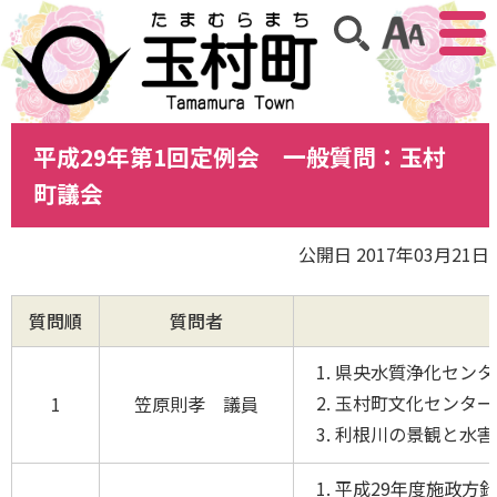
アクセ
サイト内検索
平成29年第1回定例会 一般質問：玉村
町議会
公開日 2017年03月21日
質問順
質問者
県央水質浄化センタ
玉村町文化センター
1
笠原則孝 議員
利根川の景観と水害
平成29年度施政方