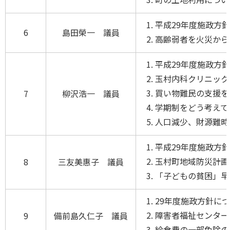
平成29年度施政方
6
島田榮一 議員
高齢弱者を火災か
平成29年度施政方
玉村内科クリニック
買い物難民の支援を
7
柳沢浩一 議員
学期制をどう考えて
人口減少、財源難時
平成29年度施政方
玉村町地域防災計画
8
三友美惠子 議員
「子どもの貧困」早
29年度施政方針に
障害者福祉センター
9
備前島久仁子 議員
給食費の一部免除の