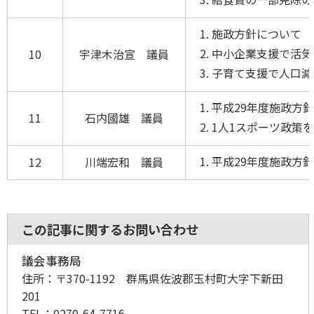
施政方針について
中小企業支援で活
10
宇津木治宣 議員
子育て支援で人口減
平成29年度施政方
11
石内國雄 議員
1人1スポーツ政策
平成29年度施政方
12
川端宏和 議員
この記事に関するお問い合わせ
議会事務局
住所：
〒370-1192 群馬県佐波郡玉村町大字下新田
201
TEL：
0270-64-7716