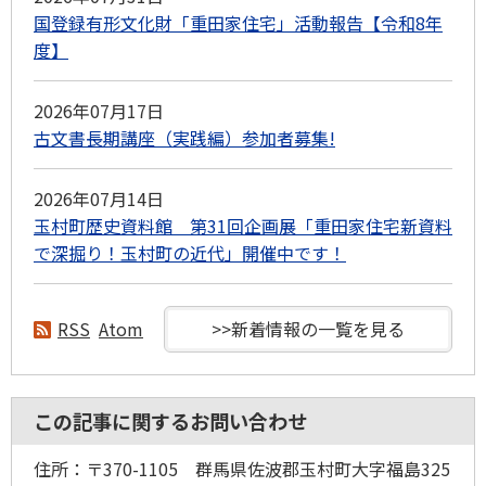
国登録有形文化財「重田家住宅」活動報告【令和8年
度】
2026年07月17日
古文書長期講座（実践編）参加者募集!
2026年07月14日
玉村町歴史資料館 第31回企画展「重田家住宅新資料
で深掘り！玉村町の近代」開催中です！
RSS
Atom
>>新着情報の一覧を見る
この記事に関するお問い合わせ
住所：〒370-1105 群馬県佐波郡玉村町大字福島325