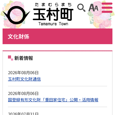
アクセ
サイト内検索
文化財係
新着情報
2026年08月06日
玉村町文化財通信
2026年08月06日
国登録有形文化財「重田家住宅」公開・活用情報
2026年07月31日