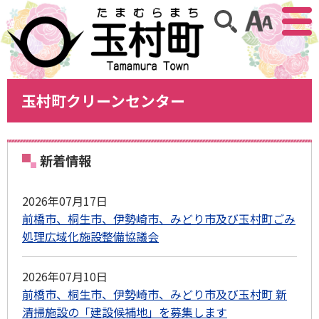
アクセ
サイト内検索
玉村町クリーンセンター
新着情報
2026年07月17日
前橋市、桐⽣市、伊勢崎市、みどり市及び⽟村町ごみ
処理広域化施設整備協議会
2026年07月10日
前橋市、桐⽣市、伊勢崎市、みどり市及び⽟村町 新
清掃施設の「建設候補地」を募集します