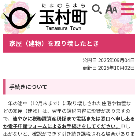
アクセ
サイト内検索
家屋（建物）を取り壊したとき
公開日 2025年09月04日
更新日 2025年10月02日
手続きについて
年の途中（12月末まで）に取り壊しされた住宅や物置な
どの家屋（建物）は、翌年の課税内容に影響がありますの
で、
速やかに税務課資産税係まで電話または窓口へ申し出る
か
電子申請フォームによるお手続きをしてください。
申し
出がないと、確認ができず引き続き課税される場合がありま