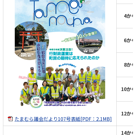
4か
6か
8か
10か
12か
たまむら議会だより107号表紙[PDF：2.1MB]
14か