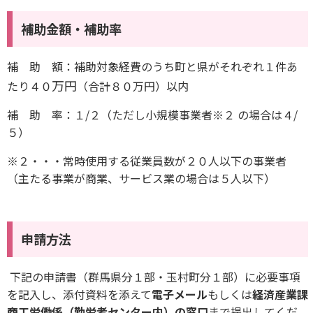
補助金額・補助率
補 助 額：補助対象経費のうち町と県がそれぞれ１件あ
万円
たり４０
（合計８０万円）以内
補 助 率：１/２（ただし小規模事業者※２ の場合は４/
５）
※２・・・常時使用する従業員数が２０人以下の事業者
（主たる事業が商業、サービス業の場合は５人以下）
申請方法
下記の申請書（群馬県分１部・玉村町分１部）に必要事項
を記入し、
添付資料
を添えて
電子メール
もしくは
経済産業課
商工労働係（勤労者センター内）の窓口
まで提出してくだ