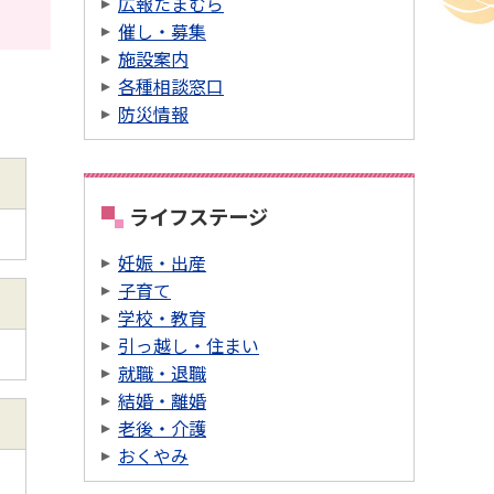
広報たまむら
催し・募集
施設案内
各種相談窓口
防災情報
ライフステージ
妊娠・出産
子育て
学校・教育
引っ越し・住まい
就職・退職
結婚・離婚
老後・介護
おくやみ