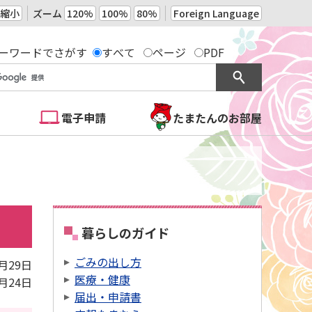
縮小
ズーム
120%
100%
80%
Foreign Language
ーワードでさがす
すべて
ページ
PDF
電子申請
たまたんのお部屋
暮らしのガイド
ごみの出し方
3月29日
医療・健康
2月24日
届出・申請書