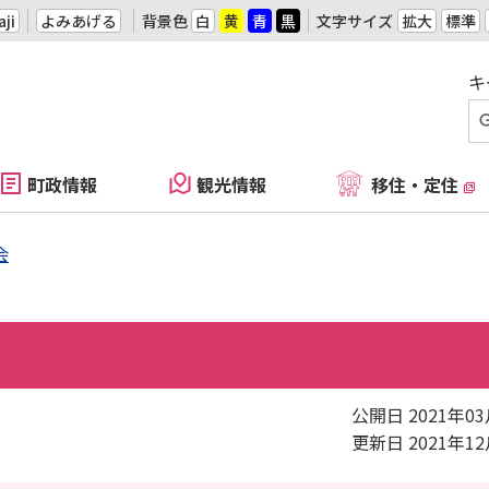
ji
よみあげる
背景色
白
黄
青
黒
文字サイズ
拡大
標準
キ
町政情報
観光情報
移住・定住
会
公開日 2021年0
更新日 2021年1