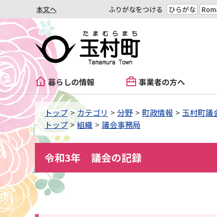
本文へ
ふりがなをつける
ひらがな
Roma
暮らしの情報
事業者の方へ
トップ
カテゴリ
分野
町政情報
玉村町議
トップ
組織
議会事務局
令和3年 議会の記録