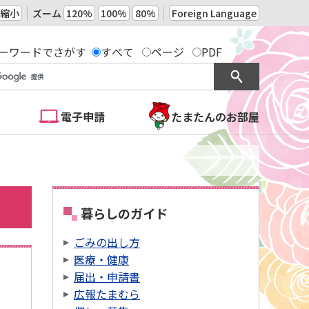
縮小
ズーム
120%
100%
80%
Foreign Language
ーワードでさがす
すべて
ページ
PDF
電子申請
たまたんのお部屋
暮らしのガイド
ごみの出し方
医療・健康
届出・申請書
広報たまむら