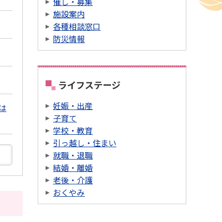
催し・募集
施設案内
各種相談窓口
防災情報
ライフステージ
妊娠・出産
は
子育て
学校・教育
引っ越し・住まい
就職・退職
結婚・離婚
老後・介護
おくやみ