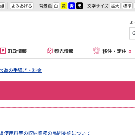
ji
よみあげる
背景色
白
黄
青
黒
文字サイズ
拡大
標準
キ
町政情報
観光情報
移住・定住
水道の手続き・料金
道使用料等の収納業務の民間委託について