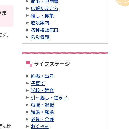
届出・申請書
広報たまむら
いま
催し・募集
施設案内
各種相談窓口
務を、
防災情報
ライフステージ
妊娠・出産
子育て
学校・教育
引っ越し・住まい
就職・退職
結婚・離婚
老後・介護
等に関
おくやみ