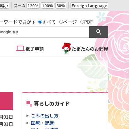
縮小
ズーム
120%
100%
80%
Foreign Language
ーワードでさがす
すべて
ページ
PDF
電子申請
たまたんのお部屋
暮らしのガイド
ごみの出し方
4月01日
医療・健康
4月01日