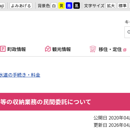
ji
よみあげる
背景色
白
黄
青
黒
文字サイズ
拡大
標準
キ
町政情報
観光情報
移住・定住
水道の手続き・料金
料等の収納業務の民間委託について
公開日 2020年0
更新日 2026年0