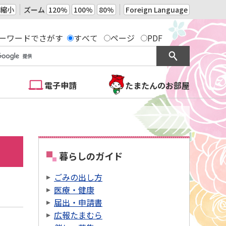
縮小
ズーム
120%
100%
80%
Foreign Language
ーワードでさがす
すべて
ページ
PDF
電子申請
たまたんのお部屋
暮らしのガイド
ごみの出し方
医療・健康
届出・申請書
広報たまむら