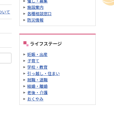
催し・募集
施設案内
ついて
各種相談窓口
防災情報
ライフステージ
妊娠・出産
子育て
学校・教育
引っ越し・住まい
就職・退職
結婚・離婚
老後・介護
おくやみ