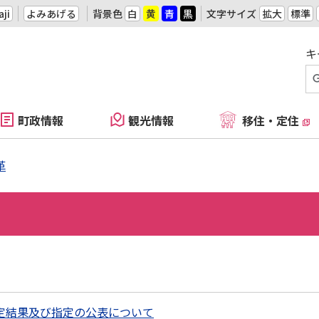
ji
よみあげる
背景色
白
黄
青
黒
文字サイズ
拡大
標準
キ
町政情報
観光情報
移住・定住
革
定結果及び指定の公表について