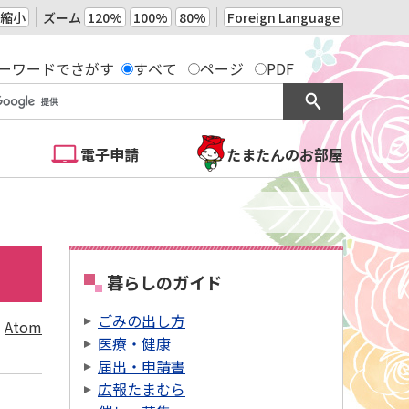
縮小
ズーム
120%
100%
80%
Foreign Language
ーワードでさがす
すべて
ページ
PDF
電子申請
たまたんのお部屋
暮らしのガイド
ごみの出し方
Atom
医療・健康
届出・申請書
広報たまむら