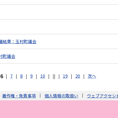
議結果：玉村町議会
村町議会
6
|
7
|
8
|
9
|
10
|
||
|
19
|
20
|
次へ
著作権・免責事項
個人情報の取扱い
ウェブアクセシ