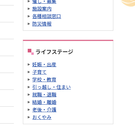
催し・募集
施設案内
各種相談窓口
防災情報
ライフステージ
妊娠・出産
子育て
学校・教育
引っ越し・住まい
就職・退職
結婚・離婚
老後・介護
おくやみ