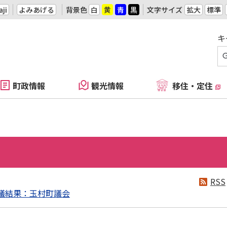
ji
よみあげる
背景色
白
黄
青
黒
文字サイズ
拡大
標準
キ
町政情報
観光情報
移住・定住
RSS
議結果：玉村町議会