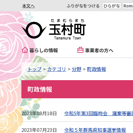
本文へ
ふりがなをつける
ひらがな
Roma
暮らしの情報
事業者の方へ
トップ
カテゴリ
分野
町政情報
町政情報
2023年08月18日
令和5年第3回臨時会 議案等審
2023年07月23日
令和５年群馬県知事選挙情報