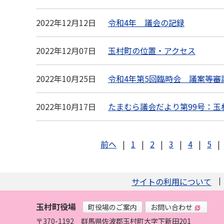
2022年12月12日
令和4年 議会の記録
2022年12月07日
玉村町の位置・アクセス
2022年10月25日
令和4年第5回臨時会 議案等審
2022年10月17日
たまむら議会だより第99号：玉
前へ
|
1
|
2
|
3
|
4
|
5
|
サイトの利用について
玉村町役場
町役場のご案内
お問い合わせ
〒370-1192
群馬県佐波郡玉村町大字下新田201