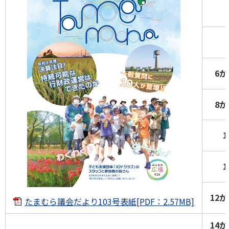
6か
8か
12
たまむら議会だより103号表紙[PDF：2.57MB]
14