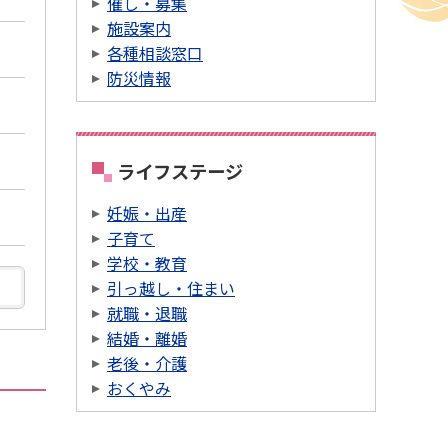
催し・募集
施設案内
各種相談窓口
防災情報
ライフステージ
妊娠・出産
子育て
学校・教育
引っ越し・住まい
就職・退職
結婚・離婚
老後・介護
おくやみ