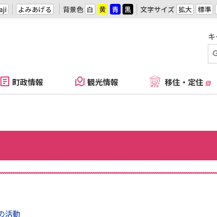
ji
よみあげる
背景色
白
黄
青
黒
文字サイズ
拡大
標準
キ
町政情報
観光情報
移住・定住
の活動