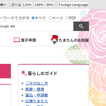
縮小
ズーム
120%
100%
80%
Foreign Language
ーワードでさがす
すべて
ページ
PDF
電子申請
たまたんのお部屋
暮らしのガイド
ごみの出し方
医療・健康
届出・申請書
広報たまむら