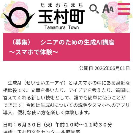
アクセ
サイト内検索
（募集） シニアのための生成AI講座
～スマホで体験～
公開日 2026年06月01日
生成AI（せいせいエーアイ）とはスマホの中にある身近な
相談役です。文章を書いたり、アイデアを考えたり、質問に
答えてくれる新しい技術として、誰でも簡単に使うことが
できます。今回は生成AIについての説明やスマホへのアプリ
導入、便利な使い方を楽しく体験します。
日時：
６月３０日（火）午前１０時～１１時３０分
場所：玉村町文化センター 視聴覚室