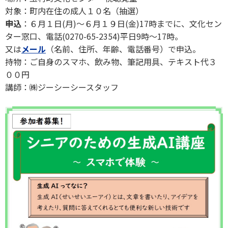
対象：町内在住の成人１０名（抽選）
申込
：６月１日(月)〜６月１９日(金)17時までに、文化セン
ター窓口、電話(0270-65-2354)平日9時～17時。
又は
メール
（名前、住所、年齢、電話番号）で申込。
持物：ご自身のスマホ、飲み物、筆記用具、テキスト代３
００円
講師：㈱ジーシーシースタッフ