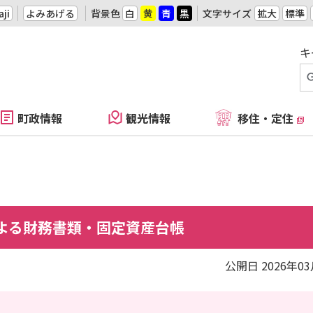
ji
よみあげる
背景色
白
黄
青
黒
文字サイズ
拡大
標準
キ
町政情報
観光情報
移住・定住
よる財務書類・固定資産台帳
公開日 2026年0