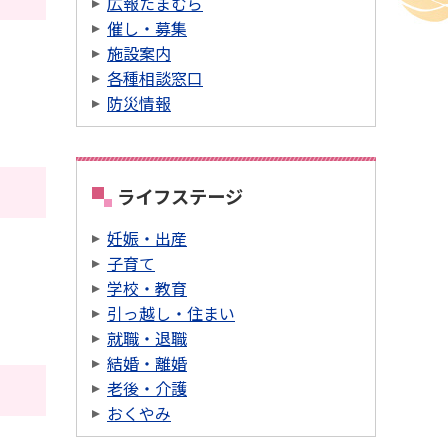
広報たまむら
催し・募集
施設案内
各種相談窓口
防災情報
ライフステージ
妊娠・出産
子育て
学校・教育
引っ越し・住まい
就職・退職
結婚・離婚
老後・介護
おくやみ