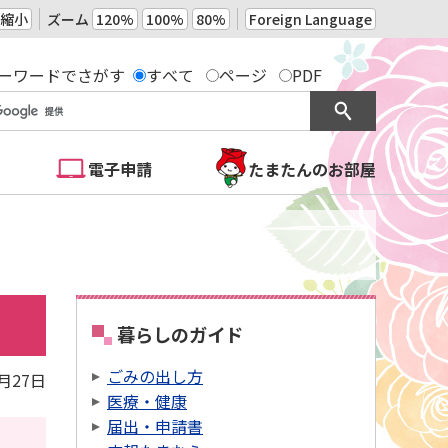
縮小
ズーム
120%
100%
80%
Foreign Language
ーワードでさがす
すべて
ページ
PDF
電子申請
たまたんのお部屋
暮らしのガイド
ごみの出し方
3月27日
医療・健康
届出・申請書