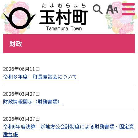
アクセ
サイト内検索
財政
2026年06月11日
令和８年度 町長座談会について
2026年03月27日
財政情報開示（財務書類）
2026年03月27日
令和6年度決算 新地方公会計制度による財務書類・固定資
産台帳