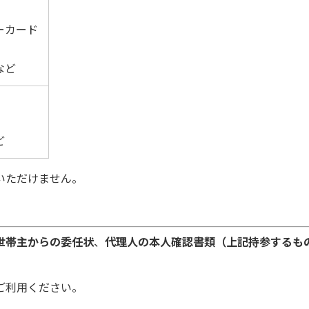
ーカード
など
ど
いただけません。
世帯主からの委任状
、
代理人の本人確認書類（上記持参するも
ご利用ください。