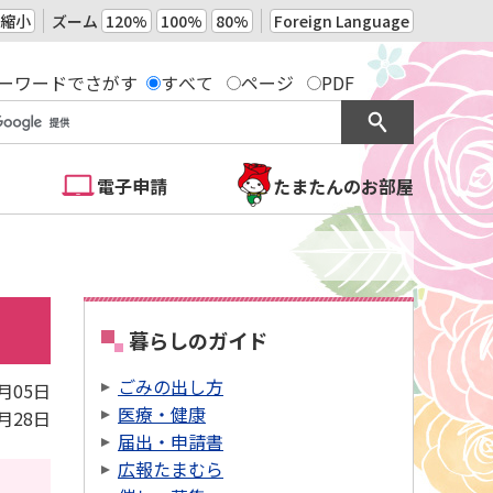
縮小
ズーム
120%
100%
80%
Foreign Language
ーワードでさがす
すべて
ページ
PDF
電子申請
たまたんのお部屋
暮らしのガイド
ごみの出し方
3月05日
医療・健康
4月28日
届出・申請書
広報たまむら