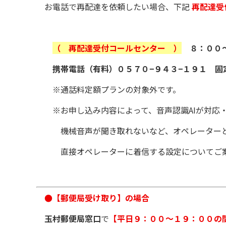
お電話で再配達を依頼したい場合、下記
再配達受
（ 再配達受付コールセンター ）
８：００
携帯電話（有料）０５７０−９４３−１９１ 固
※通話料定額プランの対象外です。
※お申し込み内容によって、音声認識AIが対応・
機械音声が聞き取れないなど、オペレーターとの
直接オペレーターに着信する設定についてご案
●【郵便局受け取り】の場合
玉村郵便局窓口
で
【平日９：００〜１９：００の