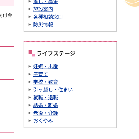
催し・募集
施設案内
交付金
各種相談窓口
防災情報
ライフステージ
妊娠・出産
子育て
学校・教育
引っ越し・住まい
就職・退職
結婚・離婚
老後・介護
おくやみ