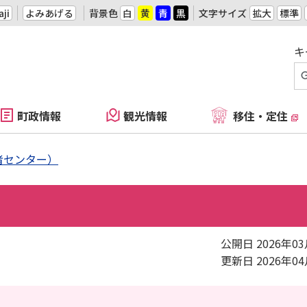
ji
よみあげる
背景色
白
黄
青
黒
文字サイズ
拡大
標準
キ
町政情報
観光情報
移住・定住
者センター）
公開日 2026年0
更新日 2026年0