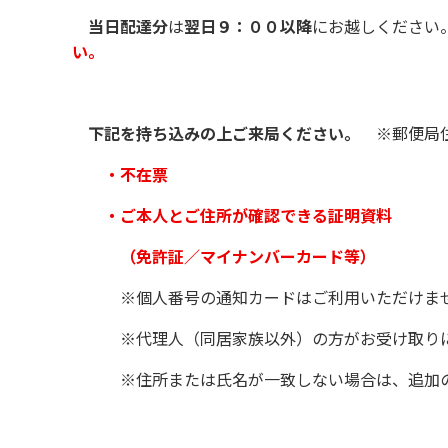
当日配達分
は
翌日９：００以降
にお越しください
い。
下記を持ち込みの上ご来局ください。 ※
郵便局
・不在票
・ご本人とご住所が確認できる証明資料
（免許証／マイナンバーカード等）
※個人番号の通知カードはご利用いただけま
※代理人（同居家族以外）の方がお受け取りに
※住所または氏名が一致しない場合は、追加の