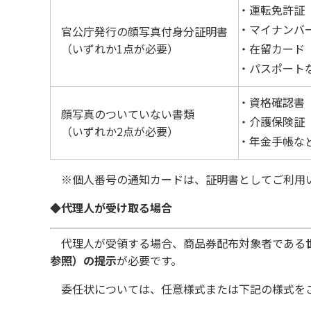
運転免許証
マイナンバ
官公庁発行の顔写真付身分証明書
（いずれか1点が必要）
在留カード
パスポート
資格確認書
顔写真のついていない書類
介護保険証
（いずれか2点が必要）
年金手帳な
※個人番号の通知カードは、証明書としてご利用
◆代理人が受け取る場合
代理人が受領する場合、商品券配布対象者である
参照）の提示
が必要です。
委任状については、任意様式または下記の様式を