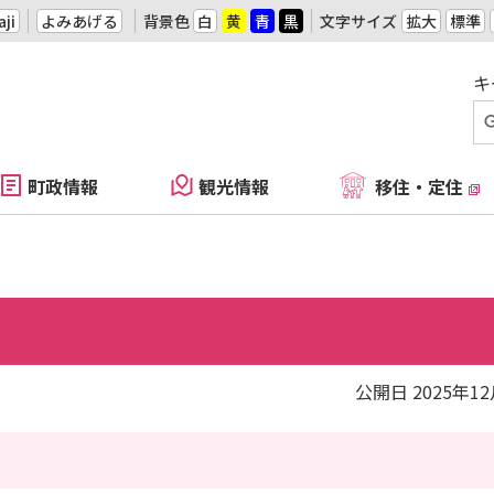
ji
よみあげる
背景色
白
黄
青
黒
文字サイズ
拡大
標準
キ
町政情報
観光情報
移住・定住
公開日 2025年1