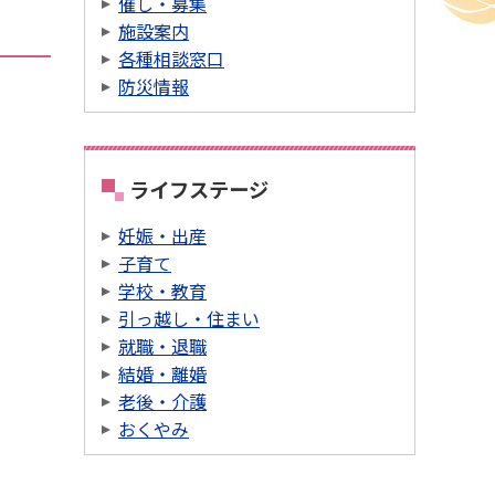
催し・募集
施設案内
各種相談窓口
防災情報
ライフステージ
妊娠・出産
子育て
学校・教育
引っ越し・住まい
就職・退職
結婚・離婚
老後・介護
おくやみ