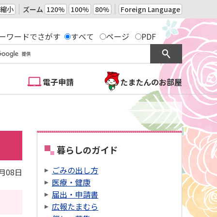
縮小
ズーム
120%
100%
80%
Foreign Language
ーワードでさがす
すべて
ページ
PDF
電子申請
たまたんのお部屋
暮らしのガイド
ごみの出し方
2月08日
医療・健康
届出・申請書
広報たまむら