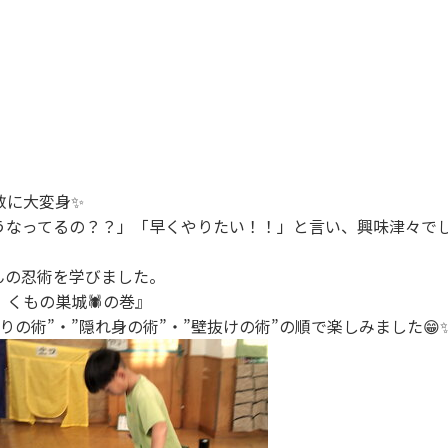
敷に大変身✨
うなってるの？？」「早くやりたい！！」と言い、興味津々でし
！
んの忍術を学びました。
くもの巣城🕷の巻』
りの術”・”隠れ身の術”・”壁抜けの術”の順で楽しみました😁