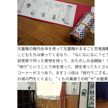
児童館の館内全体を使って児童館がまるごと忍者屋
こどもたちは帰ってくるなり、「なになになに？ど
前夜祭で作った巻物を持って、おたのしみ会開始！
”修行”ということで体を使って、頭を使ってたくさ
コーナーが３つあり、まず１つ目は『修行でござる。
お城の門をくぐると、"くもの巣渡りの術”や”水面渡