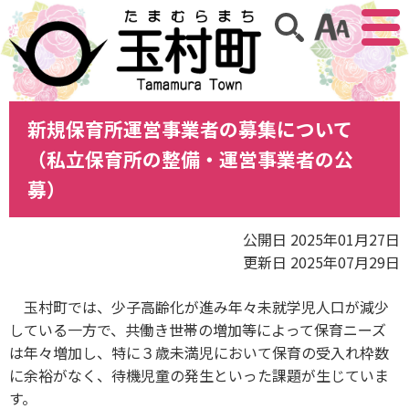
アクセ
サイト内検索
新規保育所運営事業者の募集について
（私立保育所の整備・運営事業者の公
募）
公開日 2025年01月27日
更新日 2025年07月29日
玉村町では、少子高齢化が進み年々未就学児人口が減少
している一方で、共働き世帯の増加等によって保育ニーズ
は年々増加し、特に３歳未満児において保育の受入れ枠数
に余裕がなく、待機児童の発生といった課題が生じていま
す。