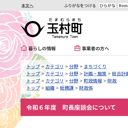
本文へ
ふりがなをつける
ひらがな
Roma
暮らしの情報
事業者の方へ
トップ
カテゴリ
分野
まちづくり
トップ
カテゴリ
分野
計画・施策
総合計
トップ
カテゴリ
分野
町政情報
財政
トップ
組織
総務課
財政係
令和６年度 町長座談会について