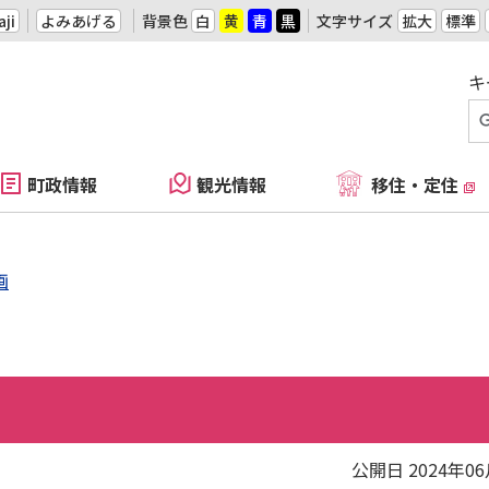
ji
よみあげる
背景色
白
黄
青
黒
文字サイズ
拡大
標準
キ
町政情報
観光情報
移住・定住
画
公開日 2024年0