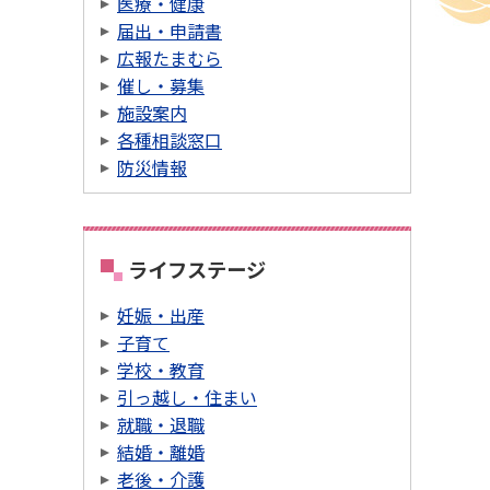
医療・健康
届出・申請書
広報たまむら
催し・募集
施設案内
各種相談窓口
防災情報
ライフステージ
妊娠・出産
子育て
学校・教育
引っ越し・住まい
就職・退職
結婚・離婚
老後・介護