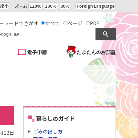
縮小
ズーム
120%
100%
80%
Foreign Language
ーワードでさがす
すべて
ページ
PDF
電子申請
たまたんのお部屋
暮らしのガイド
ごみの出し方
6月12日