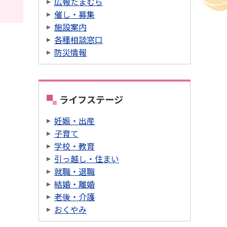
広報たまむら
催し・募集
施設案内
各種相談窓口
防災情報
ライフステージ
妊娠・出産
子育て
学校・教育
引っ越し・住まい
就職・退職
結婚・離婚
老後・介護
おくやみ