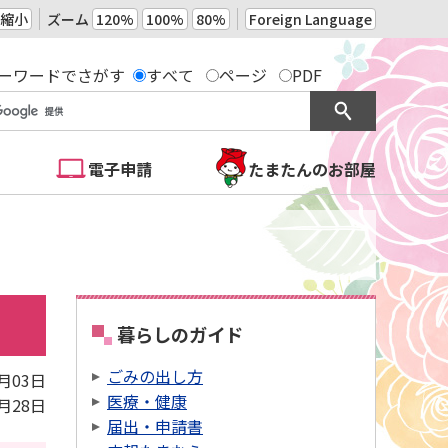
縮小
ズーム
120%
100%
80%
Foreign Language
ーワードでさがす
すべて
ページ
PDF
電子申請
たまたんのお部屋
暮らしのガイド
ごみの出し方
8月03日
医療・健康
8月28日
届出・申請書