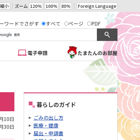
縮小
ズーム
120%
100%
80%
Foreign Language
ーワードでさがす
すべて
ページ
PDF
電子申請
たまたんのお部屋
暮らしのガイド
ごみの出し方
5月10日
医療・健康
5月30日
届出・申請書