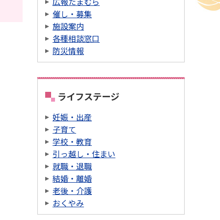
広報たまむら
催し・募集
施設案内
各種相談窓口
防災情報
ライフステージ
妊娠・出産
子育て
学校・教育
引っ越し・住まい
就職・退職
結婚・離婚
老後・介護
おくやみ