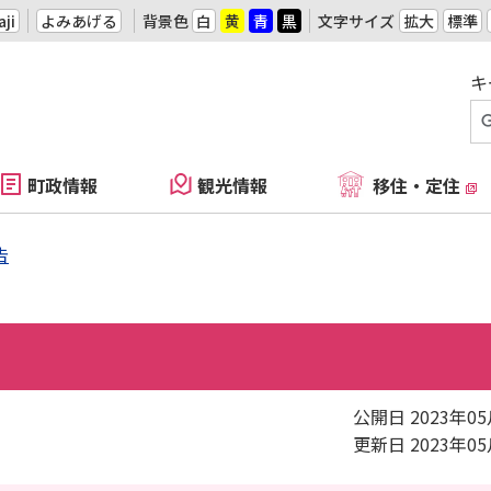
ji
よみあげる
背景色
白
黄
青
黒
文字サイズ
拡大
標準
キ
町政情報
観光情報
移住・定住
告
公開日 2023年0
更新日 2023年0