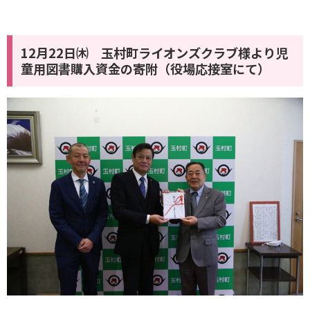
12月22日㈭ 玉村町ライオンズクラブ様より児
童用図書購入資金の寄附（役場応接室にて）