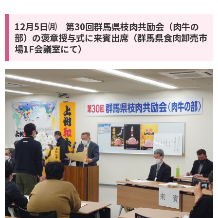
12月5日㈪ 第30回群馬県枝肉共励会（肉牛の
部）の褒章授与式に来賓出席（群馬県食肉卸売市
場1F会議室にて）