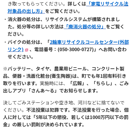
き取ってもらってください。
詳しくは
「家電リサイクル法
対象品の出し方」
をご覧ください。
消火器の処分は、リサイクルシステムが構築されまし
た。処分等の詳しい方法は
「廃消火器の処分」
をご覧く
ださい。
バイクの処分は、「
2輪車リサイクルコールセンター(外部
リンク)
、電話番号：(050-3000-0727)」へお問い合わ
せください。
※バッテリー、タイヤ、農業用ビニール、コンクリート製
品、便器・洗面化粧台(衛生陶器)は、町でも年1回有料引き
取りを行います。
実施時には、
「広報」、「ちらし」、ごみ
出しアプリ「さんあ～る」でお知らせします。
決してごみステーションや空き地、河川などに捨てないで
ください。
不法投棄は犯罪です。
不法投棄を行った場合、個
人に対しては「5年以下の懲役、若しくは1000万円以下の罰
金」の厳しい罰則
が決められています。