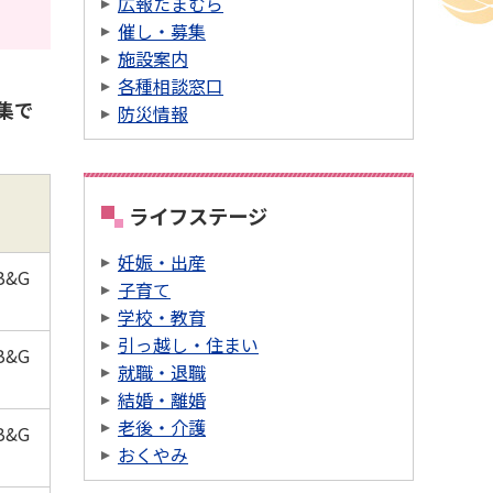
広報たまむら
催し・募集
施設案内
各種相談窓口
集で
防災情報
ライフステージ
妊娠・出産
&G
子育て
学校・教育
引っ越し・住まい
&G
就職・退職
結婚・離婚
老後・介護
&G
おくやみ