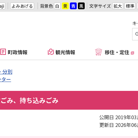
ji
よみあげる
背景色
白
黄
青
黒
文字サイズ
拡大
標準
キ
町政情報
観光情報
移住・定住
・分別
ンター
険ごみ、持ち込みごみ
公開日 2019年0
更新日 2026年0