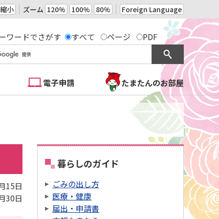
縮小
ズーム
120%
100%
80%
Foreign Language
ーワードでさがす
すべて
ページ
PDF
電子申請
たまたんのお部屋
暮らしのガイド
ごみの出し方
3月15日
医療・健康
6月30日
届出・申請書