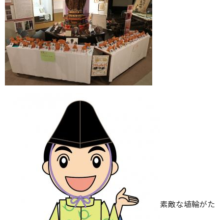
素敵な埴輪がた