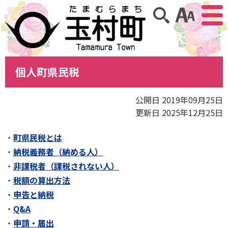
アクセ
サイト内検索
個人町県民税
公開日 2019年09月25日
更新日 2025年12月25日
町県民税とは
納税義務者（納める人）
非課税者（課税されない人）
税額の算出方法
申告と納税
Q&A
申請・届出