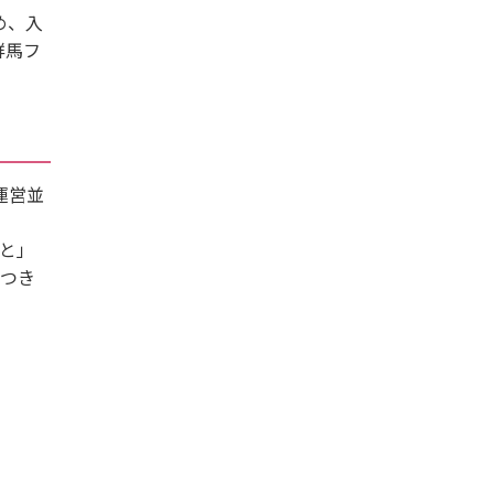
め、入
群馬フ
運営並
と」
につき