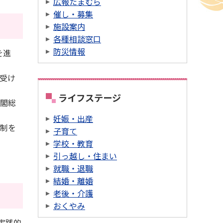
広報たまむら
催し・募集
施設案内
各種相談窓口
防災情報
を進
受け
ライフステージ
閣総
妊娠・出産
制を
子育て
学校・教育
引っ越し・住まい
就職・退職
結婚・離婚
老後・介護
おくやみ
実践的