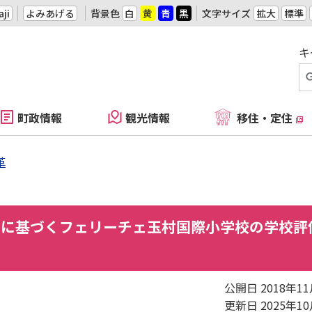
ji
よみあげる
背景色
白
黄
青
黒
文字サイズ
拡大
標準
キ
町政情報
観光情報
移住・定住
革
）に基づくフェリーチェ玉村国際小学校の学校評
公開日 2018年1
更新日 2025年1