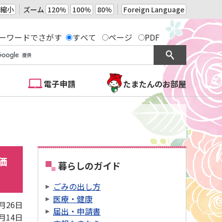
縮小
ズーム
120%
100%
80%
Foreign Language
ーワードでさがす
すべて
ページ
PDF
電子申請
たまたんのお部屋
価
暮らしのガイド
ごみの出し方
医療・健康
1月26日
届出・申請書
0月14日