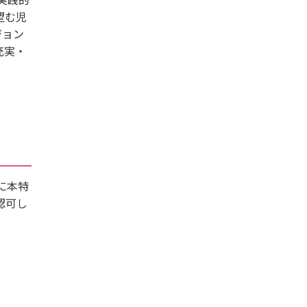
望む児
ジョン
充実・
に本特
認可し