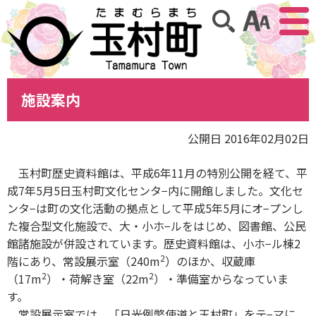
アクセ
サイト内検索
施設案内
公開日 2016年02月02日
玉村町歴史資料館は、平成6年11月の特別公開を経て、平
成7年5月5日玉村町文化センタ−内に開館しました。文化セ
ンタ−は町の文化活動の拠点として平成5年5月にオ−プンし
た複合型文化施設で、大・小ホ−ルをはじめ、図書館、公民
館諸施設が併設されています。歴史資料館は、小ホ−ル棟2
2
階にあり、常設展示室（240m
）のほか、収蔵庫
2
2
（17m
）・荷解き室（22m
）・準備室からなっていま
す。
常設展示室では、「日光例幣使道と玉村町」をテ−マに、