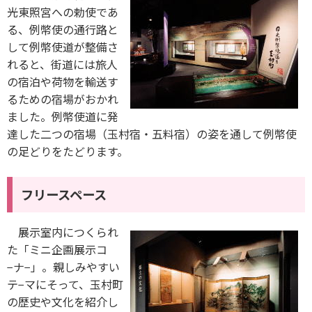
光東照宮への勅使であ
る、例幣使の通行路と
して例幣使道が整備さ
れると、街道には旅人
の宿泊や荷物を輸送す
るための宿場がおかれ
ました。例幣使道に発
達した二つの宿場（玉村宿・五料宿）の姿を通して例幣使
の足どりをたどります。
フリースペース
展示室内につくられ
た「ミニ企画展示コ
−ナ−」。親しみやすい
テ−マにそって、玉村町
の歴史や文化を紹介し