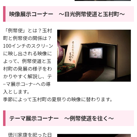
映像展示コーナー ～日光例幣使道と玉村町～
「例幣使」とは？玉村
町と例幣使の関係は？
100インチのスクリ−ン
に映し出される映像に
よって、例幣使道と玉
村町の発展の様子をわ
かりやすく解説し、テ
−マ展示コ−ナ−への導
入とします。
季節によって玉村町の夏祭りの映像に替わります。
テーマ展示コーナー ～例幣使道を往く～
徳川家康を祀った日