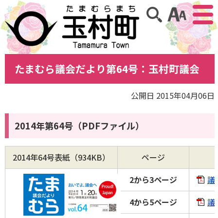
アクセ
サイト内検索
たまむら議会だより第64号：玉村町議会
公開日 2015年04月06日
2014年第64号（PDFファイル）
2014年64号表紙（934KB）
ページ
2から3ページ
議
4から5ページ
議