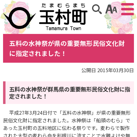
アクセ
サイト内検索
五料の水神祭が県の重要無形民俗文化財
に指定されました！
公開日 2015年03月30日
五料の水神祭が群馬県の重要無形民俗文化財に指
定されました！
平成27年3月24日付で「五料の水神祭」が県の重要無形
民俗文化財に指定されました。水神祭は「船頭のむら」で
あった玉村町の五料地区に伝わる祭りです。麦わらで製作
された大型の麦わら舟を利根川に流すことで水難よけや無